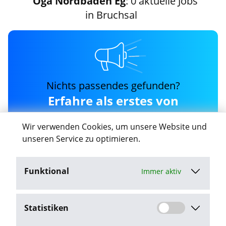
Oga Nordbaden Eg
: 0 aktuelle Jobs
in Bruchsal
Nichts passendes gefunden?
Erfahre als erstes von
neuen oga-nordbaden-eg
Wir verwenden Cookies, um unsere Website und
Jobs in Bruchsal
unseren Service zu optimieren.
Funktional
Immer aktiv
Job-Agent aktivieren
Statistiken