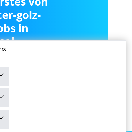
erstes von
er-golz-
obs in
sal
ice
ivieren
ivieren" stimme ich den
mungen
zu.