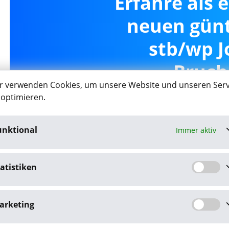
Erfahre als 
neuen günt
stb/wp J
Bruch
r verwenden Cookies, um unsere Website und unseren Serv
 optimieren.
unktional
Immer aktiv
Job-Agent akt
atistiken
Mit dem Klick auf "Job-Agent akt
Datenschutzbestim
arketing