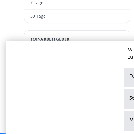
7 Tage
30 Tage
TOP-ARBEITGEBER
Wi
auteega Gmbh
zu
ARWA Personaldienst­leistungen GmbH
F
RSZ GmbH
iConnex Personaldienstleistungen GmbH
St
M